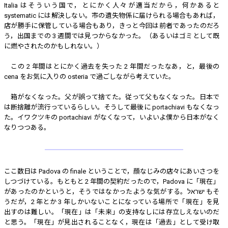
Italia はそういう国で，とにかく人々が適当だから，何かあると
systematic には解決しない。市の遺失物係に届けられる場合もあれば，
店が勝手に保管している場合もあり，きっと今回は前者であったのだろ
う，出国までの 3 週間では見つからなかった。（あるいはゴミとして既
に燃やされたのかもしれない。）
この 2 年間はとにかく過去を失った 2 年間だったなあ，と，最後の
cena をお気に入りの osteria で過ごしながら考えていた。
箱がなくなった。父が誤って捨てた。従って父もなくなった。日本で
は断捨離が流行っているらしい。そうして最後に portachiavi もなくなっ
た。イワクツキの portachiavi がなくなって，いよいよ僕から日本がなく
なりつつある。
ここ数日は Padova の finale ということで，顔なじみの店々にあいさつを
しつづけている。もともと 2 年間の契約だったので，Padova に「現在」
があったのかというと，そうではなかったような気がする。ישראל もそ
うだが，2 年とか 3 年しかいないことになっている場所で「現在」を見
出すのは難しい。「現在」は「未来」の支持なしには存立しえないのだ
と思う。「現在」が見出されることなく，現在は「過去」として受け取