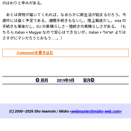
のはわりと辛みがある。
あとは荷物が届いてくれれば，なめらかに新生活が始まるだろう。今
週中には届く予定である。通関手続きもないし，陸上輸送だし，visa の
手続きも事後だし，EU の素晴らしさ・陸続きの素晴らしさがある。（も
ちろん italian + Magyar なので安心はできないが，italian + ישראלי よりは
さすがにマシだろうとおもう……。）
前月
2019年9月
翌月
(C) 2000–2026
Sho Iwamoto / Misho
webmaster@misho-web.com
MioEditor 3.0.0
with
HTML
+
CSS Level 3