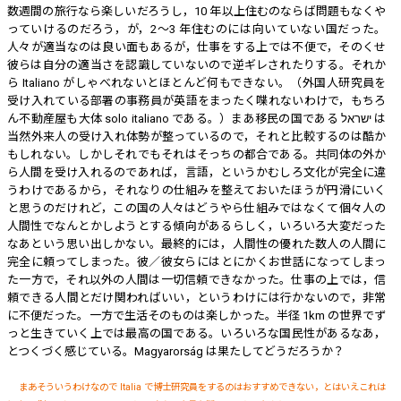
数週間の旅行なら楽しいだろうし，10 年以上住むのならば問題もなくや
っていけるのだろう，が，2〜3 年住むのには向いていない国だった。
人々が適当なのは良い面もあるが，仕事をする上では不便で，そのくせ
彼らは自分の適当さを認識していないので逆ギレされたりする。それか
ら Italiano がしゃべれないとほとんど何もできない。（外国人研究員を
受け入れている部署の事務員が英語をまったく喋れないわけで，もちろ
ん不動産屋も大体 solo italiano である。）まあ移民の国である ישראל は
当然外来人の受け入れ体勢が整っているので，それと比較するのは酷か
もしれない。しかしそれでもそれはそっちの都合である。共同体の外か
ら人間を受け入れるのであれば，言語，というかむしろ文化が完全に違
うわけであるから，それなりの仕組みを整えておいたほうが円滑にいく
と思うのだけれど，この国の人々はどうやら仕組みではなくて個々人の
人間性でなんとかしようとする傾向があるらしく，いろいろ大変だった
なあという思い出しかない。最終的には，人間性の優れた数人の人間に
完全に頼ってしまった。彼／彼女らにはとにかくお世話になってしまっ
た一方で，それ以外の人間は一切信頼できなかった。仕事の上では，信
頼できる人間とだけ関わればいい，というわけには行かないので，非常
に不便だった。一方で生活そのものは楽しかった。半径 1km の世界でず
っと生きていく上では最高の国である。いろいろな国民性があるなあ，
とつくづく感じている。Magyarorság は果たしてどうだろうか？
まあそういうわけなので Italia で博士研究員をするのはおすすめできない，とはいえこれは