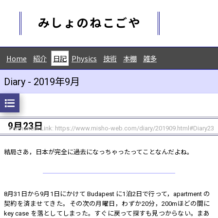
みしょのねこごや
Home
紹介
日記
Physics
技術
本棚
雑多
Diary - 2019年9月
9月23日
Permanent Link:
https://www.misho-web.com/diary/201909.html#Diary23
結局さあ，日本が完全に過去になっちゃったってことなんだよね。
8月31日から9月1日にかけて Budapest に1泊2日で行って，apartment の
契約を済ませてきた。その次の月曜日，わずか20分，200mほどの間に
key case を落としてしまった。すぐに戻って探すも見つからない。まあ