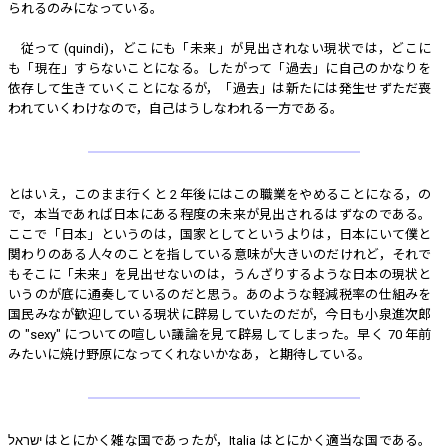
られるのみになっている。
従って (quindi)，どこにも「未来」が見出されない現状では，どこに
も「現在」すらないことになる。したがって「過去」に自己のかなりを
依存して生きていくことになるが，「過去」は新たには発生せずただ喪
われていくわけなので，自己はうしなわれる一方である。
とはいえ，このまま行くと 2 年後にはこの職業をやめることになる，の
で，本当であれば日本にある程度の未来が見出されるはずなのである。
ここで「日本」というのは，国家としてというよりは，日本にいて僕と
関わりのある人々のことを指している意味が大きいのだけれど，それで
もそこに「未来」を見出せないのは，うんざりするような日本の現状と
いうのが底に通奏しているのだと思う。あのような軽減税率の仕組みを
国民みなが歓迎している現状に辟易していたのだが，今日も小泉進次郎
の "sexy" についての喧しい議論を見て辟易してしまった。早く 70 年前
みたいに焼け野原になってくれないかなあ，と期待している。
ישראל はとにかく雑な国であったが，Italia はとにかく適当な国である。