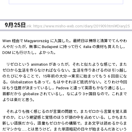
9月25日
Permanent Link:
https://www.misho-web.com/diary/201909.html#Diary25
Wien 経由で Magyarország に入国した。最終日は掃除と清算でてんやわ
んやだったが，無事に Budapest に持って行く italia の食材も買えたし，
DOM にも行けたし，よかった。
リゼロという animation があったが，それと似たような感じで，また
ゼロから生活を作らなければならない。生活を作りあげるのは引っ越し
のたびにやることで，15年前の大分→東京に始まってもう 6 回目にな
る。Globalization もあって，もはやそれほど抵抗がない。とりわけ今回
はもう住居が決まっているし，Padova と違って英語もかなり通じるし，
首都だから globalize されているし，なにより 3ヶ国目なので，これまで
よりは楽だと思う。
それよりも強く感じるのが言葉の問題で，またゼロから言葉を覚え直
すのか，という絶望感と覚悟のほうが頭の中を占めている。しかもまた
新しい語族だから，語彙もゼロからの構築で，まあ文字は読めるからま
だマシかな……とは思うけど，また単語暗記の日々が始まるんだあという