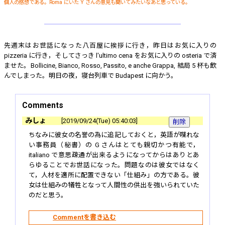
個人の感想である。Roma にいた Y さんの意見も聞いてみたいなあと思っている。
先週末はお世話になった八百屋に挨拶に行き，昨日はお気に入りの
pizzeria に行き，そしてさっき l'ultimo cena をお気に入りの osteria で済
ませた。Bollicine, Bianco, Rosso, Passito, e anche Grappa, 結局 5 杯も飲
んでしまった。明日の夜，寝台列車で Budapest に向かう。
Comments
みしょ
2019/09/24(Tue) 05:40:03
ちなみに彼女の名誉の為に追記しておくと，英語が喋れな
い事務員（秘書）の G さんはとても親切かつ有能で，
italiano で意思疎通が出来るようになってからはありとあ
らゆることでお世話になった。問題なのは彼女ではなく
て，人材を適所に配置できない「仕組み」の方である。彼
女は仕組みの犠牲となって人間性の供出を強いられていた
のだと思う。