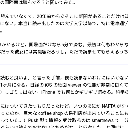
聞の国際面は読んでる？と聞いてみた。
読んでいなくて，20年前からあそこに新聞があることだけは
憶にない。本当に読み出したのは大学入学以降で，特に電車通
た。
分かかるけど，国際面だけなら5分で済む。最初は何もわから
部だった彼女には常識容だろうし，ただで読ませてもらえるう
読むと良いよ」と言った手前，僕も読まないわけにはいかない
ヶ月になる。日経の iOS の紙面 viewer の性能が非常に良
）しゴミも出ない。iPhone でも何とかギリギリ読める。科学
にはついてきたつもりだったけど，いつのまにか NAFTA がなく
たのか，巨大な coffee shop の系列店が出来ているこ
ていた。）Push 型で情報を受け取るのは smartnews
経ぐらいは読んでおかないとだめだな，と反省した。と同時に