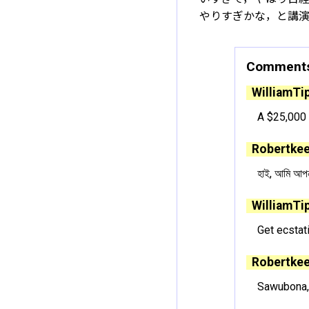
やりすぎかな，と講
Comment
WilliamTi
A $25,000
Robertkee
হাই, আমি আপনা
WilliamTi
Get ecstat
Robertkee
Sawubona, 