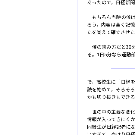
あったので，日経新
もちろん当時の僕は
ろう，内容は全く記
たを覚えて確立させ
僕の読み方だと30
る。1日5分なら運動
で，高校生に「日経を
読を始めて，そろそろ1
かも切り抜きもできる
世の中の主要な変化
情報が入ってきにくかっ
同級生が日経記者になっ
いすぎて，やはり日