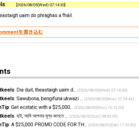
ls
2026/08/05(Wed) 07:14:30
heastaigh uaim do phraghas a fháil.
nts
tkeels
:
Dia duit, theastaigh uaim d...
(2026/08/05(Wed) 07:14:30)
tkeels
:
Sawubona, bengifuna ukwazi ...
(2026/08/03(Mon) 12:54:43)
mTip
:
Get ecstatic with a $25,000...
(2026/08/03(Mon) 10:15:20)
tkeels
:
হাই, আমি আপনার মূল্য জানতে ...
(2026/08/02(Sun) 08:03:09)
mTip
:
A $25,000 PROMO CODE FOR TH...
(2026/08/01(Sat) 17:30:30)