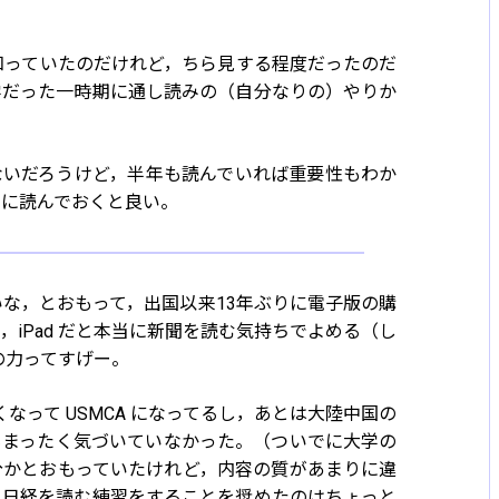
知っていたのだけれど，ちら見する程度だったのだ
学だった一時期に通し読みの（自分なりの）やりか
ないだろうけど，半年も読んでいれば重要性もわか
ちに読んでおくと良い。
な，とおもって，出国以来13年ぶりに電子版の購
くて，iPad だと本当に新聞を読む気持ちでよめる（し
の力ってすげー。
なって USMCA になってるし，あとは大陸中国の
とにもまったく気づいていなかった。（ついでに大学の
 で十分かとおもっていたけれど，内容の質があまりに違
，日経を読む練習をすることを奨めたのはちょっと