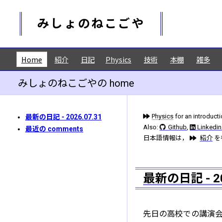
みしょのねこごや
Home
紹介
日記
Physics
技術
本棚
雑多
みしょのねこごやの home
Physics
for an introduct
最新の日記 - 2026.07.31
Also:
Github
,
Linkedin
最近の comments
日本語情報は，
紹介
を
最新の日記 - 20
先日の高校での講演