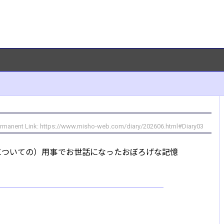
rmanent Link:
https://www.misho-web.com/diary/202606.html#Diary03
についての）用事でお世話になったおぼろげな記憶