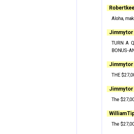
Robertkee
Aloha, mak
Jimmytor
TURN A Q
BONUS-AN
Jimmytor
THE $27,0
Jimmytor
The $27,00
WilliamTi
The $27,00