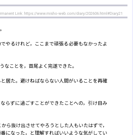
rmanent Link:
https://www.misho-web.com/diary/202606.html#Diary21
。
力でやるけれど，ここまで頑張る必要もなかったよ
うなことを，首尾よく完遂できた。
んと居た。避けねばならない人間がいることを再確
とならずに過ごすことができたことへの，引け目み
こから抜け出させてやろうとした人もいたはずで，
順番になった，と理解すればいいような気がしてい