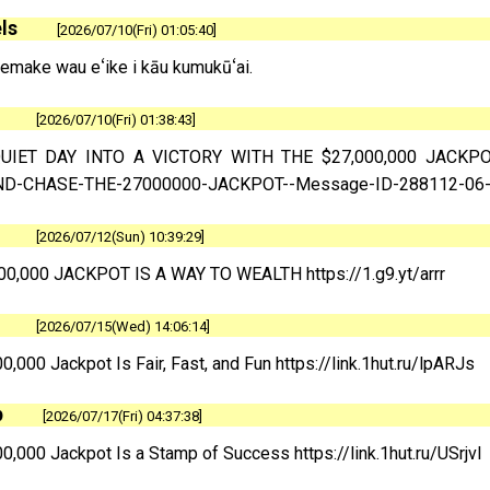
ls
2026/07/10(Fri) 01:05:40
emake wau eʻike i kāu kumukūʻai.
2026/07/10(Fri) 01:38:43
UIET DAY INTO A VICTORY WITH THE $27,000,000 JACKPOT 
D-CHASE-THE-27000000-JACKPOT--Message-ID-288112-06
2026/07/12(Sun) 10:39:29
00,000 JACKPOT IS A WAY TO WEALTH https://1.g9.yt/arrr
2026/07/15(Wed) 14:06:14
0,000 Jackpot Is Fair, Fast, and Fun https://link.1hut.ru/lpARJs
p
2026/07/17(Fri) 04:37:38
0,000 Jackpot Is a Stamp of Success https://link.1hut.ru/USrjvl