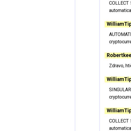
COLLECT $
automatic
WilliamTi
AUTOMATE
cryptocur
Robertkee
Zdravo, hti
WilliamTi
SINGULAR
cryptocur
WilliamTi
COLLECT $
automatic