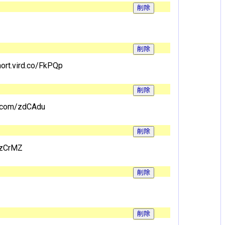
rt.vird.co/FkPQp
s.com/zdCAdu
/yzCrMZ