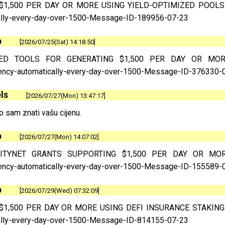
1,500 PER DAY OR MORE USING YIELD-OPTIMIZED POOLS https
ally-every-day-over-1500-Message-ID-189956-07-23
p
2026/07/25(Sat) 14:18:50
D TOOLS FOR GENERATING $1,500 PER DAY OR MORE PASS
rency-automatically-every-day-over-1500-Message-ID-376330-
ls
2026/07/27(Mon) 13:47:17
o sam znati vašu cijenu.
p
2026/07/27(Mon) 14:07:02
ITYNET GRANTS SUPPORTING $1,500 PER DAY OR MORE RE
rency-automatically-every-day-over-1500-Message-ID-155589-
p
2026/07/29(Wed) 07:32:09
1,500 PER DAY OR MORE USING DEFI INSURANCE STAKING https
ally-every-day-over-1500-Message-ID-814155-07-23