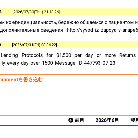
s
2026/07/30(Thu) 21:13:26
м конфиденциальность, бережно общаемся с пациентом и 
дополнительные сведения - http://vyvod-iz-zapoya-v-anape6
p
2026/07/31(Fri) 03:36:22
Lending Protocols for $1,500 per day or more Returns http
ally-every-day-over-1500-Message-ID-447793-07-23
前月
2026年6月
翌