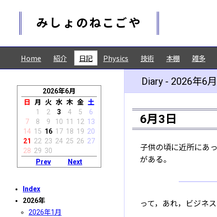
みしょのねこごや
Home
紹介
日記
Physics
技術
本棚
雑多
Diary - 2026年6月
2026年6月
日
月
火
水
木
金
土
1
2
3
4
5
6
6月3日
7
8
9
10
11
12
13
14
15
16
17
18
19
20
21
22
23
24
25
26
27
子供の頃に近所にあ
28
29
30
がある。
Prev
Next
Index
2026年
って，あれ，ビジネ
2026年1月