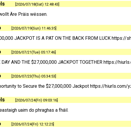
ls
2026/07/18(Sat) 12:48:43
 wollt Äre Präis wëssen.
p
2026/07/19(Sun) 11:46:35
00,000 JACKPOT IS A PAT ON THE BACK FROM LUCK https://sho
p
2026/07/21(Tue) 05:17:46
 DAY AND THE $27,000,000 JACKPOT TOGETHER https://hiurl
p
2026/07/23(Thu) 05:34:53
ortunity to Secure the $27,000,000 Jackpot https://hiurls.com
ls
2026/07/24(Fri) 09:03:16
heastaigh uaim do phraghas a fháil.
p
2026/07/24(Fri) 12:12:25