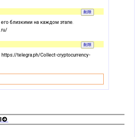
его близкими на каждом этапе.
.ru/
s://telegra.ph/Collect-cryptocurrency-
月