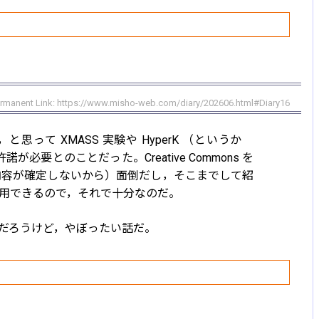
rmanent Link:
https://www.misho-web.com/diary/202606.html#Diary16
て XMASS 実験や HyperK （というか
要とのことだった。Creative Commons を
演内容が確定しないから）面倒だし，そこまでして紹
に利用できるので，それで十分なのだ。
るのだろうけど，やぼったい話だ。