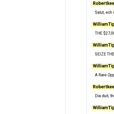
Robertkee
Salut, ech
WilliamTi
THE $27,0
WilliamTi
SEIZE THE
WilliamTi
A Rare Opp
Robertkee
Dia duit, t
WilliamTi