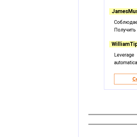
JamesMu
Соблюдае
Получить 
WilliamTi
Leverage 
automatic