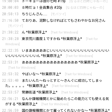
19:00:04
トーキョーは夜の七時 #19ji
[
なるほど四時じゃねーの.
]
20:00:03
８時だョ！全員集合 #20ji
[
なるほど四時じゃねーの.
]
20:58:13
ちりじんさん……
[
モバツイ
]
21:16:50
ておりあ、泥酔しなければとてもさわやかなお兄さん
[
モバツイ
]
21:38:22
ん *秋葉原浮上*
[
Twit for Windows
]
21:38:28
東京荒川震度１ですかね *秋葉原浮上*
[
Twit for
Windows
]
22:22:35
いまあああああじいいいいいいいいいいいいいいいいい
いいいいいいいいいん *秋葉原浮上*
[
Twit for Windows
]
22:53:31
ああああああああああああああああ *秋葉原浮上*
[
Twit for Windows
]
22:53:32
やばいな～ *秋葉原浮上*
[
Twit for Windows
]
22:53:40
またいんた～ねっとすと～きんぐに成功してしまっ
た。。。。。 *秋葉原浮上*
[
Twit for Windows
]
22:53:57
常勝街道 *秋葉原浮上*
[
Twit for Windows
]
22:56:21
なんか諜報機関とかに勤めたらこの能力とても使える気
がする *秋葉原浮上*
[
Twit for Windows
]
22:56:59
国の諜報機関とかで雇ってくれないかな～ *秋葉原浮上*