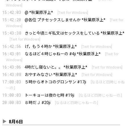
Windows
]
15:42:03
@ *秋葉原浮上*
[
Twit for Windows
]
15:42:20
@各位 プチセックスしませんか *秋葉原浮上*
[
Twit for
Windows
]
15:43:38
きっと今頃ニギ私文はセックスをしている *秋葉原浮上*
[
Twit for Windows
]
16:42:56
げ，もう４時か *秋葉原浮上*
[
Twit for Windows
]
16:43:01
なるほど４時じゃねーの #4ji *秋葉原浮上*
[
Twit for
Windows
]
16:43:06
4時だし寝ないと。。 *秋葉原浮上*
[
Twit for Windows
]
16:43:08
おやすみなさい *秋葉原浮上*
[
Twit for Windows
]
17:00:03
５時からオトコのグロンサン #17ji
[
なるほど四時じゃね
ーの.
]
19:00:03
トーキョーは夜の七時 #19ji
[
なるほど四時じゃねーの.
]
20:00:03
８時だＪ #20ji
[
なるほど四時じゃねーの.
]
8月6日