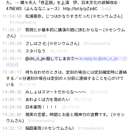
た。 --- 蝶々夫人「修正版」を上演 伊、日本文化の誤解改め -
47NEWS（よんななニュース）
http://bit.ly/pZzdiC
[
bitly
]
11:54:50
松浦亜弥，じつはかなりすきだった (※セシウムさん)
[
P3:PeraPeraPrv
]
11:55:21
質問とか基本的に講演の間に挟むからなー (※セシウム
さん)
[
P3:PeraPeraPrv
]
11:55:28
さしはさ-む (※セシウムさん)
[
P3:PeraPeraPrv
]
13:16:45
スタバなう
[
モバツイ
]
13:38:11
@chi_ri_jin
殺してしまおう～
in reply to @chi_ri_jin
[
モ
バツイ
]
13:45:17
待ち合わせのときは、定刻の場合には定刻確定時に連絡
する／ｎ分遅刻の場合は定刻のｎ分前に連絡することを心がけて
いる
[
モバツイ
]
14:00:35
みしょはスマートだからな～～～
[
モバツイ
]
14:03:15
あわよくば力を高めたい
[
モバツイ
]
14:24:58
日本豪雨！！！！
[
モバツイ
]
14:32:09
現実の恋愛，時間とお金と精神力の浪費です。 (※セシ
ウムさん)
[
P3:PeraPeraPrv
]
14:32:18
稲庭豪雨 (※セシウムさん)
[
P3:PeraPeraPrv
]