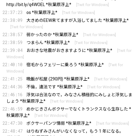
http://bit.ly/q4WOEL
*秋葉原浮上*
[
Twit for Windows
]
22:37:23
os *秋葉原浮上*
[
Twit for Windows
]
22:38:09
大きめのEEW来てますが入浴してました *秋葉原浮上*
[
Twit for Windows
]
22:38:57
弱かったのか *秋葉原浮上*
[
Twit for Windows
]
22:38:59
つまらん *秋葉原浮上*
[
Twit for Windows
]
22:39:04
おおきな地震がおきますように *秋葉原浮上*
[
Twit for
Windows
]
22:40:10
宿毛からフェリーに乗ろう *秋葉原浮上*
[
Twit for
Windows
]
22:41:25
晩飯が松屋 (290円) *秋葉原浮上*
[
Twit for Windows
]
22:44:36
不倫，違法です *秋葉原浮上*
[
Twit for Windows
]
22:46:16
浮気は合法なので，みなさん積極的にみしょと浮気しま
しょう *秋葉原浮上*
[
Twit for Windows
]
22:46:59
めかじきさんボクサーでなくトランクスなら生存した *
秋葉原浮上*
[
Twit for Windows
]
22:47:30
ボクサーパンツ情弱 *秋葉原浮上*
[
Twit for Windows
]
22:48:47
はりねずみさんがいなくなって，もう 1 年になる。