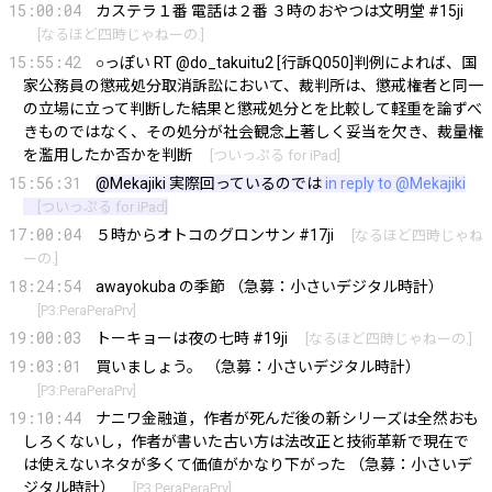
15:00:04
カステラ１番 電話は２番 ３時のおやつは文明堂 #15ji
[
なるほど四時じゃねーの.
]
15:55:42
○っぽい RT @do_takuitu2 [行訴Q050]判例によれば、国
家公務員の懲戒処分取消訴訟において、裁判所は、懲戒権者と同一
の立場に立って判断した結果と懲戒処分とを比較して軽重を論ずべ
きものではなく、その処分が社会観念上著しく妥当を欠き、裁量権
を濫用したか否かを判断
[
ついっぷる for iPad
]
15:56:31
@Mekajiki
実際回っているのでは
in reply to @Mekajiki
[
ついっぷる for iPad
]
17:00:04
５時からオトコのグロンサン #17ji
[
なるほど四時じゃね
ーの.
]
18:24:54
awayokuba の季節 （急募：小さいデジタル時計）
[
P3:PeraPeraPrv
]
19:00:03
トーキョーは夜の七時 #19ji
[
なるほど四時じゃねーの.
]
19:03:01
買いましょう。 （急募：小さいデジタル時計）
[
P3:PeraPeraPrv
]
19:10:44
ナニワ金融道，作者が死んだ後の新シリーズは全然おも
しろくないし，作者が書いた古い方は法改正と技術革新で現在で
は使えないネタが多くて価値がかなり下がった （急募：小さいデ
ジタル時計）
[
P3:PeraPeraPrv
]