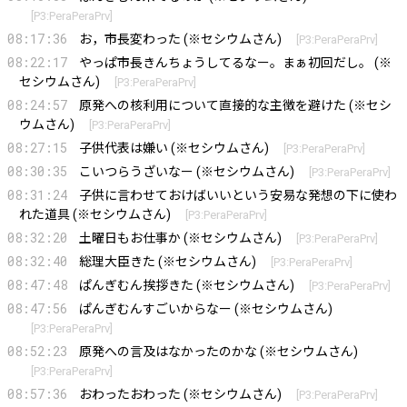
[
P3:PeraPeraPrv
]
08:17:36
お，市長変わった (※セシウムさん)
[
P3:PeraPeraPrv
]
08:22:17
やっぱ市長きんちょうしてるなー。まぁ初回だし。 (※
セシウムさん)
[
P3:PeraPeraPrv
]
08:24:57
原発への核利用について直接的な主徴を避けた (※セシ
ウムさん)
[
P3:PeraPeraPrv
]
08:27:15
子供代表は嫌い (※セシウムさん)
[
P3:PeraPeraPrv
]
08:30:35
こいつらうざいなー (※セシウムさん)
[
P3:PeraPeraPrv
]
08:31:24
子供に言わせておけばいいという安易な発想の下に使わ
れた道具 (※セシウムさん)
[
P3:PeraPeraPrv
]
08:32:20
土曜日もお仕事か (※セシウムさん)
[
P3:PeraPeraPrv
]
08:32:40
総理大臣きた (※セシウムさん)
[
P3:PeraPeraPrv
]
08:47:48
ぱんぎむん挨拶きた (※セシウムさん)
[
P3:PeraPeraPrv
]
08:47:56
ぱんぎむんすごいからなー (※セシウムさん)
[
P3:PeraPeraPrv
]
08:52:23
原発への言及はなかったのかな (※セシウムさん)
[
P3:PeraPeraPrv
]
08:57:36
おわったおわった (※セシウムさん)
[
P3:PeraPeraPrv
]