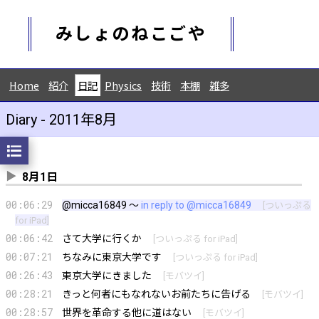
みしょのねこごや
Home
紹介
日記
Physics
技術
本棚
雑多
Diary - 2011年8月
8月1日
00:06:29
@micca16849
～
in reply to @micca16849
[
ついっぷる
for iPad
]
00:06:42
さて大学に行くか
[
ついっぷる for iPad
]
00:07:21
ちなみに東京大学です
[
ついっぷる for iPad
]
00:26:43
東京大学にきました
[
モバツイ
]
00:28:21
きっと何者にもなれないお前たちに告げる
[
モバツイ
]
00:28:57
世界を革命する他に道はない
[
モバツイ
]