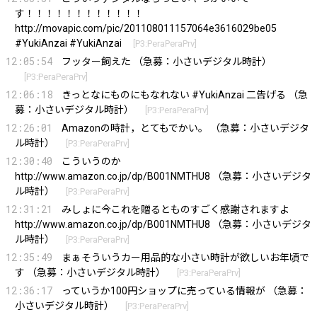
す！！！！！！！！！！！！
http://movapic.com/pic/201108011157064e3616029be05
#YukiAnzai #YukiAnzai
[
P3:PeraPeraPrv
]
12:05:54
フッター飼えた （急募：小さいデジタル時計）
[
P3:PeraPeraPrv
]
12:06:18
きっとなにものにもなれない #YukiAnzai 二告げる （急
募：小さいデジタル時計）
[
P3:PeraPeraPrv
]
12:26:01
Amazonの時計，とてもでかい。 （急募：小さいデジタ
ル時計）
[
P3:PeraPeraPrv
]
12:30:40
こういうのか
http://www.amazon.co.jp/dp/B001NMTHU8
（急募：小さいデジタ
ル時計）
[
P3:PeraPeraPrv
]
12:31:21
みしょに今これを贈るとものすごく感謝されますよ
http://www.amazon.co.jp/dp/B001NMTHU8
（急募：小さいデジタ
ル時計）
[
P3:PeraPeraPrv
]
12:35:49
まぁそういうカー用品的な小さい時計が欲しいお年頃で
す （急募：小さいデジタル時計）
[
P3:PeraPeraPrv
]
12:36:17
っていうか100円ショップに売っている情報が （急募：
小さいデジタル時計）
[
P3:PeraPeraPrv
]