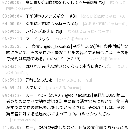
02:00:03
窓に置いた加湿器を強くしてる午前2時 #2ji
[
なるほど
四時じゃねーの.
]
03:00:04
午前3時のファズギター #3ji
[
なるほど四時じゃねーの.
]
04:00:03
なるほど四時じゃねーの #4ji
[
なるほど四時じゃねーの.
]
06:00:26
ジパングあさ６ #6ji
[
なるほど四時じゃねーの.
]
06:27:18
マーベリック
[
ついっぷる for iPad
]
06:35:35
○。条文。
@do_takuitu5
[民総則Q059]停止条件付贈与契
約において、その条件が不能なことを内容とする場合には、その贈
与契約は無効である。○か×か？（H7-29）
[
ついっぷる for iPad
]
06:43:16
はりねずみさんがいなくなって本当に良かった
[
ついっ
ぷる for iPad
]
06:59:38
7時になったよ
[
ついっぷる for iPad
]
06:59:41
大学いく
[
ついっぷる for iPad
]
08:43:37
えー。×じゃないの？
@do_takuitu5
[民総則Q065]第三
者のためにする契約を詐欺を理由に取り消す場合において、第三者
がすでに受益の意思表示をしているときは、その取消しは、その
第三者に対する意思表示によって行う。 (※セシウムさん)
[
P3:PeraPeraPrv
]
11:05:09
あー，ついに完成したのか。日経の文化面でちらっと見