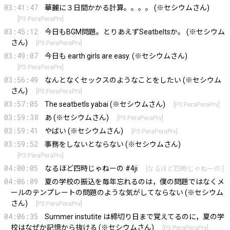
03:41:47
華麗に３日間かかる計算。。。。 (※セシウムさん)
[
P3:PeraPeraPrv
]
03:45:12
今日もBGM問題。とりあえずSeatbeltsか。 (※セシウム
さん)
[
P3:PeraPeraPrv
]
03:49:07
今日も earth girls are easy. (※セシウムさん)
[
P3:PeraPeraPrv
]
03:56:49
なんとなくセックスのようなことをしたい (※セシウム
さん)
[
P3:PeraPeraPrv
]
03:57:05
The seatbetls yabai (※セシウムさん)
[
P3:PeraPeraPrv
]
03:59:38
あ (※セシウムさん)
[
P3:PeraPeraPrv
]
03:59:41
やばい (※セシウムさん)
[
P3:PeraPeraPrv
]
03:59:52
事務をしないとならない (※セシウムさん)
[
P3:PeraPeraPrv
]
04:00:05
なるほど四時じゃねーの #4ji
[
なるほど四時じゃねーの.
]
04:06:09
夏の学校の振込を毎年忘れるのは，僕の問題ではなくメ
ールのテンプレートの問題のような気がしてならない (※セシウム
さん)
[
P3:PeraPeraPrv
]
04:06:35
Summer instutite は締切り日まで覚えてるのに，夏の学
校はなぜか記憶から抜ける (※セシウムさん)
[
P3:PeraPeraPrv
]