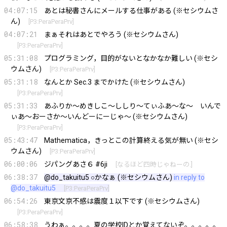
04:07:15
あとは秘書さんにメールする仕事がある (※セシウムさ
ん)
[
P3:PeraPeraPrv
]
04:07:21
まぁそれはあとでやろう (※セシウムさん)
[
P3:PeraPeraPrv
]
05:31:08
プログラミング，目的がないとなかなか難しい (※セシ
ウムさん)
[
P3:PeraPeraPrv
]
05:31:18
なんとか Sec.3 までかけた (※セシウムさん)
[
P3:PeraPeraPrv
]
05:31:33
あふりか〜めきしこ〜ししり〜てぃふあ〜な〜 いんで
ぃあ〜おーさか〜いんどーにーじゃ〜 (※セシウムさん)
[
P3:PeraPeraPrv
]
05:43:47
Mathematica，きっとこの計算終える気が無い (※セシ
ウムさん)
[
P3:PeraPeraPrv
]
06:00:06
ジパングあさ６ #6ji
[
なるほど四時じゃねーの.
]
06:38:37
@do_takuitu5
○かなぁ (※セシウムさん)
in reply to
@do_takuitu5
[
P3:PeraPeraPrv
]
06:54:26
東京文京不感は震度１以下です (※セシウムさん)
[
P3:PeraPeraPrv
]
06:58:38
うわぁ。。。。夏の学校IDとか覚えてないぞ。。。。。