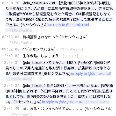
08:58:26
@do_takuitu4
×では [民物権Q015]AとXが共同相続し
た不動産につき、Aが勝手に単独所有権取得の登記をし、さらに第
三取得者YがAから移転登記をうけた場合、Xは相続登記をしなく
ても、法定相続分に応じた持分の帰属をYに対して主張することが
できる。 (※セシウムさん)
in reply to @do_takuitu4
[
P3:PeraPeraPrv
]
08:59:03
首相狙撃されなかった (※セシウムさん)
[
P3:PeraPeraPrv
]
09:32:08
nn (※セシウムさん)
[
P3:PeraPeraPrv
]
12:40:08
生存戦略、しましょう
[
モバツイ
]
13:40:31
@do_takuitu3
×ですかね。判例？ [行訴Q017]国家公務
員としての採用内定通知を取り消す行為は、抗告訴訟の対象とな
る行政処分に該当する (※セシウムさん)
in reply to @do_takuitu3
[
P3:PeraPeraPrv
]
13:41:34
@do_takuitu4
答えは絶対×…。一見明白かなぁ。[憲総論
Q010]判例によれば、外国の軍隊は、たとえそれがわが国に駐留す
るとしても、憲法9条2項が保持を禁止した「戦力」には該当しな
い。 (※セシウムさん)
in reply to @do_takuitu4
[
P3:PeraPeraPrv
]
13:42:49
あ，まるとばつまちがえてた。。。。 (※セシウムさん)
[
P3:PeraPeraPrv
]