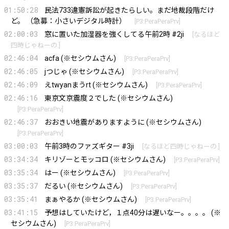
01:50:28
民法733違憲訴訟が起きたらしい。まだ地裁段階だけ
ど。 （急募：小さいデジタル時計）
[
P3:PeraPeraPrv
]
02:00:03
窓に置いた加湿器を強くしてる午前2時 #2ji
[
なるほど
四時じゃねーの.
]
02:46:04
acfa (※セシウムさん)
[
P3:PeraPeraPrv
]
02:46:05
jつじゃ (※セシウムさん)
[
P3:PeraPeraPrv
]
02:46:09
えtwyanまうrt (※セシウムさん)
[
P3:PeraPeraPrv
]
02:46:16
東京文京震度２でした (※セシウムさん)
[
P3:PeraPeraPrv
]
02:46:37
おおきい地震がありますように (※セシウムさん)
[
P3:PeraPeraPrv
]
03:00:03
午前3時のファズギター #3ji
[
なるほど四時じゃねーの.
]
03:34:34
キリゾーとモッコロ (※セシウムさん)
[
P3:PeraPeraPrv
]
03:35:34
はー (※セシウムさん)
[
P3:PeraPeraPrv
]
03:35:37
だるい (※セシウムさん)
[
P3:PeraPeraPrv
]
03:35:41
まぁやるか (※セシウムさん)
[
P3:PeraPeraPrv
]
03:41:15
予想はしていたけど，１点40分は遅いなー。。。。 (※
セシウムさん)
[
P3:PeraPeraPrv
]