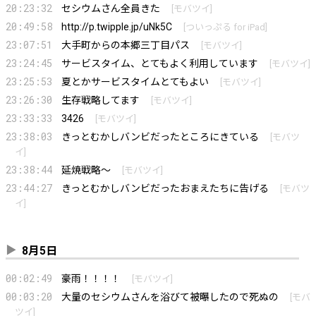
20:23:32
セシウムさん全員きた
[
モバツイ
]
20:49:58
http://p.twipple.jp/uNk5C
[
ついっぷる for iPad
]
23:07:51
大手町からの本郷三丁目パス
[
モバツイ
]
23:24:45
サービスタイム、とてもよく利用しています
[
モバツイ
]
23:25:53
夏とかサービスタイムとてもよい
[
モバツイ
]
23:26:30
生存戦略してます
[
モバツイ
]
23:33:33
3426
[
モバツイ
]
23:38:03
きっとむかしバンビだったところにきている
[
モバツ
イ
]
23:38:44
延焼戦略～
[
モバツイ
]
23:44:27
きっとむかしバンビだったおまえたちに告げる
[
モバツ
イ
]
8月5日
00:02:49
豪雨！！！！
[
モバツイ
]
00:03:20
大量のセシウムさんを浴びて被曝したので死ぬの
[
モバ
ツイ
]