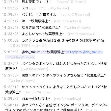
13:17:23
日本豪雨です！！！
[
ついっぷる for iPad
]
13:22:32
スコール
[
ついっぷる for iPad
]
13:29:27
バンビ、今が旬ですよ
[
ついっぷる for iPad
]
14:28:47
はー *秋葉原浮上*
[
Twit for Windows
]
14:28:49
だるさ帰宅 *秋葉原浮上*
[
Twit for Windows
]
14:33:26
よろしいな～ *秋葉原浮上*
[
Twit for Windows
]
15:00:03
カステラ１番 電話は２番 ３時のおやつは文明堂 #15ji
[
なるほど四時じゃねーの.
]
15:08:05
@do_takuitu
○ *秋葉原浮上*
in reply to @do_takuitu
[
Twit for Windows
]
15:37:48
ポインタのポインタ，ほとんどつかったことない *秋葉
原浮上*
[
Twit for Windows
]
15:37:57
関数へのポインタへのポインタなら使う *秋葉原浮上*
[
Twit for Windows
]
15:38:13
せっっっっっくすのようなことがしたいんですけど *秋
葉原浮上*
[
Twit for Windows
]
15:39:59
あぁ *秋葉原浮上*
[
Twit for Windows
]
15:40:14
@セシウムさん各位 ポインタのポインタは，ポインタの
ポインタのポインタの間違いでした *秋葉原浮上*
[
Twit for