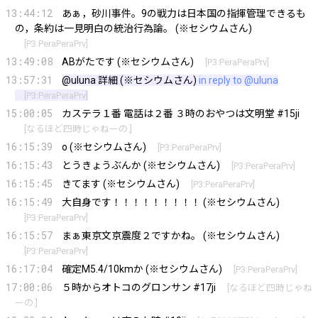
13:44:12
あぁ，砂川事件。9の戦力は日本国の指揮管理できるも
の，条約は一見明白の統治行為論。 (※セシウムさん)
[
P3:PeraPeraPrv
]
13:49:08
ABがたです (※セシウムさん)
[
P3:PeraPeraPrv
]
13:57:31
@uluna
詳細 (※セシウムさん)
in reply to @uluna
[
P3:PeraPeraPrv
]
15:00:05
カステラ１番 電話は２番 ３時のおやつは文明堂 #15ji
[
なるほど四時じゃねーの.
]
16:15:39
o (※セシウムさん)
[
P3:PeraPeraPrv
]
16:15:43
とうきょうぶんか (※セシウムさん)
[
P3:PeraPeraPrv
]
16:15:45
きてます (※セシウムさん)
[
P3:PeraPeraPrv
]
16:15:49
大自身です！！！！！！！！！ (※セシウムさん)
[
P3:PeraPeraPrv
]
16:15:57
まぁ東京文京震度２ですかね。 (※セシウムさん)
[
P3:PeraPeraPrv
]
16:17:04
確定M5.4/10kmか (※セシウムさん)
[
P3:PeraPeraPrv
]
17:00:06
５時からオトコのグロンサン #17ji
[
なるほど四時じゃね
ーの.
]