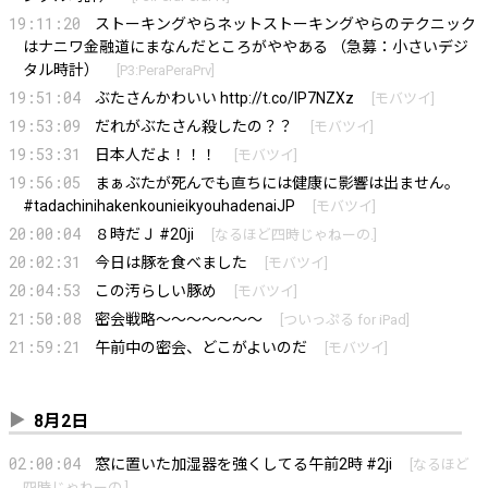
19:11:20
ストーキングやらネットストーキングやらのテクニック
はナニワ金融道にまなんだところがややある （急募：小さいデジ
タル時計）
[
P3:PeraPeraPrv
]
19:51:04
ぶたさんかわいい
http://t.co/lP7NZXz
[
モバツイ
]
19:53:09
だれがぶたさん殺したの？？
[
モバツイ
]
19:53:31
日本人だよ！！！
[
モバツイ
]
19:56:05
まぁぶたが死んでも直ちには健康に影響は出ません。
#tadachinihakenkounieikyouhadenaiJP
[
モバツイ
]
20:00:04
８時だＪ #20ji
[
なるほど四時じゃねーの.
]
20:02:31
今日は豚を食べました
[
モバツイ
]
20:04:53
この汚らしい豚め
[
モバツイ
]
21:50:08
密会戦略～～～～～～～
[
ついっぷる for iPad
]
21:59:21
午前中の密会、どこがよいのだ
[
モバツイ
]
8月2日
02:00:04
窓に置いた加湿器を強くしてる午前2時 #2ji
[
なるほど
四時じゃねーの.
]