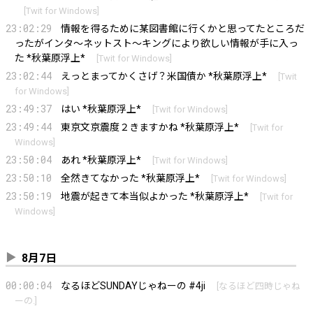
[
Twit for Windows
]
23:02:29
情報を得るために某図書館に行くかと思ってたところだ
ったがインタ～ネットスト～キングにより欲しい情報が手に入っ
た *秋葉原浮上*
[
Twit for Windows
]
23:02:44
えっとまってかくさげ？米国債か *秋葉原浮上*
[
Twit
for Windows
]
23:49:37
はい *秋葉原浮上*
[
Twit for Windows
]
23:49:44
東京文京震度２きますかね *秋葉原浮上*
[
Twit for
Windows
]
23:50:04
あれ *秋葉原浮上*
[
Twit for Windows
]
23:50:10
全然きてなかった *秋葉原浮上*
[
Twit for Windows
]
23:50:19
地震が起きて本当似よかった *秋葉原浮上*
[
Twit for
Windows
]
8月7日
00:00:04
なるほどSUNDAYじゃねーの #4ji
[
なるほど四時じゃね
ーの.
]