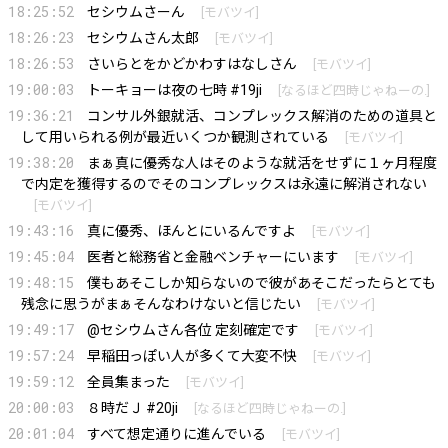
18:25:52
セシウムさーん
[
モバツイ
]
18:26:23
セシウムさん太郎
[
モバツイ
]
18:26:53
さいらとをかどかわすはなしさん
[
モバツイ
]
19:00:03
トーキョーは夜の七時 #19ji
[
なるほど四時じゃねーの.
]
19:36:21
コンサル外銀就活、コンプレックス解消のための道具と
して用いられる例が最近いくつか観測されている
[
モバツイ
]
19:38:20
まぁ真に優秀な人はそのような就活をせずに１ヶ月程度
で内定を獲得するのでそのコンプレックスは永遠に解消されない
[
モバツイ
]
19:43:16
真に優秀、ほんとにいるんですよ
[
モバツイ
]
19:45:04
医者と総務省と金融ベンチャーにいます
[
モバツイ
]
19:48:15
僕もあそこしか知らないので彼があそこだったらとても
残念に思うがまぁそんなわけないと信じたい
[
モバツイ
]
19:49:17
@セシウムさん各位 定刻確定です
[
モバツイ
]
19:57:24
早稲田っぽい人が多くて大変不快
[
モバツイ
]
19:59:12
全員集まった
[
モバツイ
]
20:00:03
８時だＪ #20ji
[
なるほど四時じゃねーの.
]
20:01:04
すべて想定通りに進んでいる
[
モバツイ
]