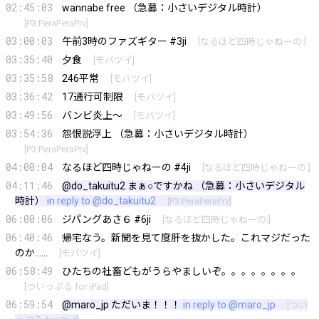
02:45:03
wannabe free （急募：小さいデジタル時計）
[
P3:PeraPeraPrv
]
03:00:03
午前3時のファズギター #3ji
[
なるほど四時じゃねーの.
]
03:35:40
夕食
[
モバツイ
]
03:35:58
246平常
[
モバツイ
]
03:36:42
17通行可制限
[
モバツイ
]
03:49:56
バンビ炎上～
[
モバツイ
]
03:54:36
怨恨説浮上 （急募：小さいデジタル時計）
[
P3:PeraPeraPrv
]
04:00:04
なるほど四時じゃねーの #4ji
[
なるほど四時じゃねーの.
]
04:11:46
@do_takuitu2
まぁ○ですかね （急募：小さいデジタル
時計）
in reply to @do_takuitu2
[
P3:PeraPeraPrv
]
06:00:06
ジパングあさ６ #6ji
[
なるほど四時じゃねーの.
]
06:40:46
帰宅なう。新聞を見て度肝を抜かした。これマジだった
のか……
[
モバツイ
]
06:58:49
ひたちの社畜どもがうらやましいぞ。。。。。。。。
[
ついっぷる for iPad
]
06:59:54
@maro_jp
ただいま！！！
in reply to @maro_jp
[
つい