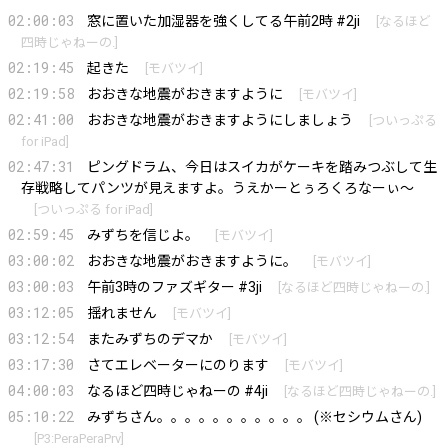
02:00:03
窓に置いた加湿器を強くしてる午前2時 #2ji
[
なるほど
四時じゃねーの.
]
02:19:45
起きた
[
モバツイ
]
02:19:58
おおきな地震がおきますように
[
モバツイ
]
02:41:00
おおきな地震がおきますようにしましょう
[
ついっぷる
for iPad
]
02:47:31
ピングドラム、今日はスイカがケーキを踏みつぶして生
存戦略してパンツが見えますよ。うえかーとぅろくろなーぃ～
[
ついっぷる for iPad
]
02:59:45
みずちを信じよ。
[
モバツイ
]
03:00:02
おおきな地震がおきますように。
[
モバツイ
]
03:00:03
午前3時のファズギター #3ji
[
なるほど四時じゃねーの.
]
03:12:05
揺れません
[
モバツイ
]
03:12:54
またみずちのデマか
[
モバツイ
]
03:17:30
さてエレベーターにのります
[
モバツイ
]
04:00:03
なるほど四時じゃねーの #4ji
[
なるほど四時じゃねーの.
]
05:10:22
みずちさん。。。。。。。。。。。 (※セシウムさん)
[
P3:PeraPeraPrv
]