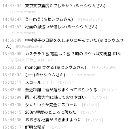
14:37:04
東京文京震度０でしたか？ (※セシウムさん)
[
P3:PeraPeraPrv
]
14:43:47
うーmう (※セシウムさん)
[
P3:PeraPeraPrv
]
14:43:52
地面の息遣いが怪しい (※セシウムさん)
[
P3:PeraPeraPrv
]
14:56:49
中村優子の日記を久しぶりに呼んでいた (※セシウムさ
ん)
[
P3:PeraPeraPrv
]
15:00:05
カステラ１番 電話は２番 ３時のおやつは文明堂 #15ji
[
なるほど四時じゃねーの.
]
15:03:33
monogirl ウケる (※セシウムさん)
[
P3:PeraPeraPrv
]
15:18:08
ひー (※セシウムさん)
[
P3:PeraPeraPrv
]
15:42:11
スコール！！！
[
モバツイ
]
15:42:40
至近距離に雷が落ちまくっておりウケる
[
モバツイ
]
15:43:09
雨、45度方向に降っておりやばい
[
モバツイ
]
15:43:35
夕立というか完全にスコール
[
モバツイ
]
15:44:15
200ｍ程度のところに落ちた
[
モバツイ
]
15:44:35
おおきな地震がおきますように
[
モバツイ
]
15:45:17
鮮明な稲光
[
モバツイ
]