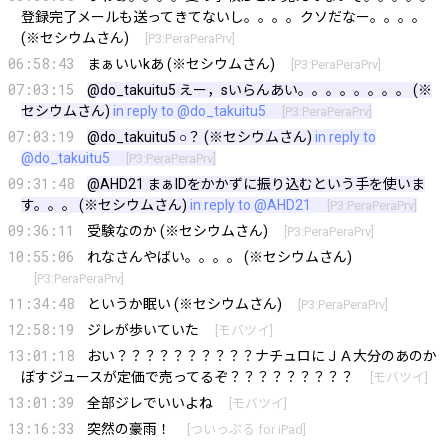
登録完了メールも送ってきてないし。。。。クソだなー。。。。
(※セシウムさん)
[
P3:PeraPeraPrv
]
06:58:43
まぁいいkあ (※セシウムさん)
[
P3:PeraPeraPrv
]
07:03:15
@do_takuitu5
えー，sいらんあい。。。。。。。。 (※
セシウムさん)
in reply to @do_takuitu5
[
P3:PeraPeraPrv
]
07:03:19
@do_takuitu5
○？ (※セシウムさん)
in reply to
@do_takuitu5
[
P3:PeraPeraPrv
]
09:31:48
@AHD21
まぁIDをかかずに振り込むという手を使いま
す。。。 (※セシウムさん)
in reply to @AHD21
[
P3:PeraPeraPrv
]
09:36:11
受験なのか (※セシウムさん)
[
P3:PeraPeraPrv
]
10:55:06
れなさんやばい。。。。 (※セシウムさん)
[
P3:PeraPeraPrv
]
11:34:48
というか眠い (※セシウムさん)
[
P3:PeraPeraPrv
]
12:58:19
ジレが歩いていた
[
モバツイ
]
13:01:18
おい？？？？？？？？？？ナチュロにＪＡ大分のあのか
ぼすジュースが定価で売ってるぞ？？？？？？？？？
[
モバツイ
]
13:01:39
全部ジレでいいよね
[
モバツイ
]
13:16:33
突然の豪雨！
[
ついっぷる for iPad
]