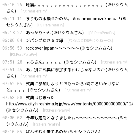
05:10:26
地震。。。。。。。。。。。。。。。。。 (※セシウム
さん)
[
P3:PeraPeraPrv
]
05:11:11
まりもの水換えたのか。 #marimonomizukaetaJP (※
セシウムさん)
[
P3:PeraPeraPrv
]
05:18:27
あっかり〜ん (※セシウムさん)
[
P3:PeraPeraPrv
]
06:00:04
ジパングあさ６ #6ji
[
なるほど四時じゃねーの.
]
06:50:53
rock over japan〜〜〜〜〜〜 (※セシウムさん)
[
P3:PeraPeraPrv
]
07:51:28
まろさん。。。。。 (※セシウムさん)
[
P3:PeraPeraPrv
]
07:51:45
あ，別に式典に参加するわけじゃないのか (※セシウム
さん)
[
P3:PeraPeraPrv
]
07:52:05
式典に参加しようとおもったら7時ごろいかけない
と。。。。 (※セシウムさん)
[
P3:PeraPeraPrv
]
07:53:58
式典はじまった
http://www.city.hiroshima.lg.jp/www/contents/0000000000000/1
(※セシウムさん)
[
P3:PeraPeraPrv
]
08:00:02
今年も定刻となりましたね〜〜〜〜〜〜〜〜〜〜 (※セ
シウムさん)
[
P3:PeraPeraPrv
]
08:10:55
ぱんぎむん来てるのか (※セシウムさん)