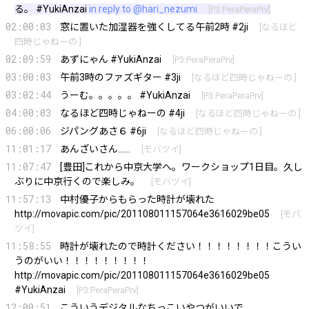
る。 #YukiAnzai
in reply to @hari_nezumi
[
P3:PeraPeraPrv
]
02:00:03
窓に置いた加湿器を強くしてる午前2時 #2ji
[
なるほど
四時じゃねーの.
]
02:09:59
あずにゃん #YukiAnzai
[
P3:PeraPeraPrv
]
03:00:03
午前3時のファズギター #3ji
[
なるほど四時じゃねーの.
]
03:02:44
うーむ。。。。。 #YukiAnzai
[
P3:PeraPeraPrv
]
04:00:03
なるほど四時じゃねーの #4ji
[
なるほど四時じゃねーの.
]
06:00:06
ジパングあさ６ #6ji
[
なるほど四時じゃねーの.
]
11:01:17
あんざいさん……
[
モバツイ
]
11:07:47
[豊田]これから中京大学へ。ワークショップ1日目。久し
ぶりに中京行くので楽しみ。
[
モバツイ
]
11:57:13
中村優子からもらった時計が壊れた
http://movapic.com/pic/201108011157064e3616029be05
[
モバ
ツイ
]
11:58:55
時計が壊れたので時計ください！！！！！！！！こうい
うのがいい！！！！！！！！！
http://movapic.com/pic/201108011157064e3616029be05
#YukiAnzai
[
P3:PeraPeraPrv
]
12:00:51
こういうデジタルなちっこいやつがいいで