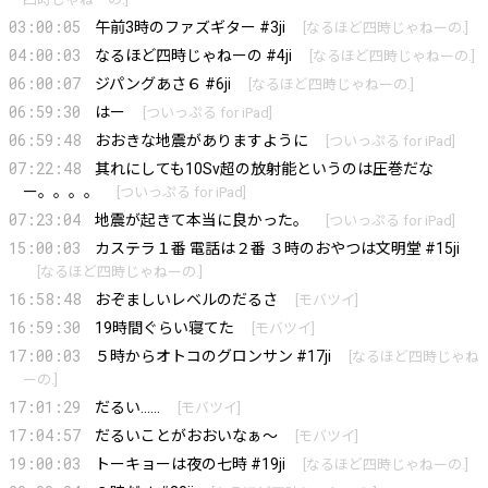
03:00:05
午前3時のファズギター #3ji
[
なるほど四時じゃねーの.
]
04:00:03
なるほど四時じゃねーの #4ji
[
なるほど四時じゃねーの.
]
06:00:07
ジパングあさ６ #6ji
[
なるほど四時じゃねーの.
]
06:59:30
はー
[
ついっぷる for iPad
]
06:59:48
おおきな地震がありますように
[
ついっぷる for iPad
]
07:22:48
其れにしても10Sv超の放射能というのは圧巻だな
ー。。。。
[
ついっぷる for iPad
]
07:23:04
地震が起きて本当に良かった。
[
ついっぷる for iPad
]
15:00:03
カステラ１番 電話は２番 ３時のおやつは文明堂 #15ji
[
なるほど四時じゃねーの.
]
16:58:48
おぞましいレベルのだるさ
[
モバツイ
]
16:59:30
19時間ぐらい寝てた
[
モバツイ
]
17:00:03
５時からオトコのグロンサン #17ji
[
なるほど四時じゃね
ーの.
]
17:01:29
だるい……
[
モバツイ
]
17:04:57
だるいことがおおいなぁ～
[
モバツイ
]
19:00:03
トーキョーは夜の七時 #19ji
[
なるほど四時じゃねーの.
]