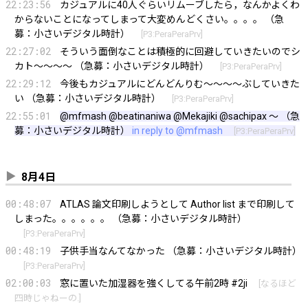
22:23:56
カジュアルに40人ぐらいリムーブしたら，なんかよくわ
からないことになってしまって大変めんどくさい。。。。 （急
募：小さいデジタル時計）
[
P3:PeraPeraPrv
]
22:27:02
そういう面倒なことは積極的に回避していきたいのでシ
カト〜〜〜〜 （急募：小さいデジタル時計）
[
P3:PeraPeraPrv
]
22:29:12
今後もカジュアルにどんどんりむ〜〜〜〜ぶしていきた
い （急募：小さいデジタル時計）
[
P3:PeraPeraPrv
]
22:55:01
@mfmash
@beatinaniwa @Mekajiki @sachipax 〜 （急
募：小さいデジタル時計）
in reply to
@mfmash
[
P3:PeraPeraPrv
]
8月4日
00:48:07
ATLAS 論文印刷しようとして Author list まで印刷して
しまった。。。。。。 （急募：小さいデジタル時計）
[
P3:PeraPeraPrv
]
00:48:19
子供手当なんてなかった （急募：小さいデジタル時計）
[
P3:PeraPeraPrv
]
02:00:03
窓に置いた加湿器を強くしてる午前2時 #2ji
[
なるほど
四時じゃねーの.
]