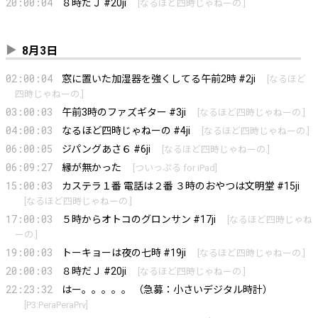
20:00:04
８時だＪ #20ji
[
なるほど四時じゃねーの.
]
8月3日
02:00:04
窓に置いた加湿器を強くしてる午前2時 #2ji
[
なるほど
四時じゃねーの.
]
03:00:03
午前3時のファズギター #3ji
[
なるほど四時じゃねーの.
]
04:00:03
なるほど四時じゃねーの #4ji
[
なるほど四時じゃねーの.
]
06:00:05
ジパングあさ６ #6ji
[
なるほど四時じゃねーの.
]
06:09:27
縁が無かった
[
ついっぷる for iPad
]
15:00:03
カステラ１番 電話は２番 ３時のおやつは文明堂 #15ji
[
なるほど四時じゃねーの.
]
17:00:03
５時からオトコのグロンサン #17ji
[
なるほど四時じゃね
ーの.
]
19:00:03
トーキョーは夜の七時 #19ji
[
なるほど四時じゃねーの.
]
20:00:03
８時だＪ #20ji
[
なるほど四時じゃねーの.
]
22:23:32
はー。。。。。 （急募：小さいデジタル時計）
[
P3:PeraPeraPrv
]