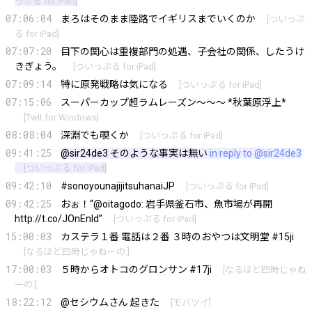
っぷる for iPad
]
07:06:04
まろはそのまま陸路でイギリスまでいくのか
[
ついっぷ
る for iPad
]
07:07:20
目下の関心は重複部門の処遇、子会社の関係、したうけ
きぎょう。
[
ついっぷる for iPad
]
07:09:14
特に原発戦略は気になる
[
ついっぷる for iPad
]
07:15:06
スーパーカップ超ラムレーズン～～～ *秋葉原浮上*
[
Twit for Windows
]
08:08:04
深淵でも覗くか
[
ついっぷる for iPad
]
09:41:25
@sir24de3
そのような事実は無い
in reply to @sir24de3
[
ついっぷる for iPad
]
09:42:10
#sonoyounajijitsuhanaiJP
[
ついっぷる for iPad
]
09:42:25
おぉ！“
@oitagodo
: 岩手県釜石市、魚市場が再開
http://t.co/JOnEnId
”
[
ついっぷる for iPad
]
15:00:03
カステラ１番 電話は２番 ３時のおやつは文明堂 #15ji
[
なるほど四時じゃねーの.
]
17:00:03
５時からオトコのグロンサン #17ji
[
なるほど四時じゃね
ーの.
]
18:22:12
@セシウムさん 起きた
[
モバツイ
]