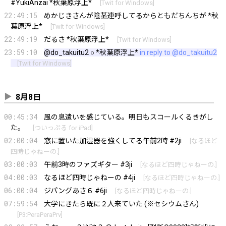
#YukiAnzai *秋葉原浮上*
[
Twit for Windows
]
22:49:15
めかじきさんが陰茎連呼してるからともだちんちが *秋
葉原浮上*
[
Twit for Windows
]
22:49:19
だるさ *秋葉原浮上*
[
Twit for Windows
]
23:59:10
@do_takuitu2
○ *秋葉原浮上*
in reply to @do_takuitu2
[
Twit for Windows
]
8月8日
00:45:34
風の息遣いを感じている。明日もスコールくるきがし
た。
[
ついっぷる for iPad
]
02:00:04
窓に置いた加湿器を強くしてる午前2時 #2ji
[
なるほど
四時じゃねーの.
]
03:00:03
午前3時のファズギター #3ji
[
なるほど四時じゃねーの.
]
04:00:03
なるほど四時じゃねーの #4ji
[
なるほど四時じゃねーの.
]
06:00:04
ジパングあさ６ #6ji
[
なるほど四時じゃねーの.
]
07:59:54
大学にきたら既に２人来ていた (※セシウムさん)
[
P3:PeraPeraPrv
]