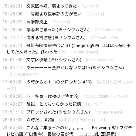
15:46:31
文京区本郷、弱まってきた
[
モバツイ
]
15:48:00
一号館より医学部の方が高い
[
モバツイ
]
15:48:22
医学部炎上
[
モバツイ
]
15:48:50
豪雨おさまった (※セシウムさん)
[
P3:PeraPeraPrv
]
15:49:14
高まる常勝感 (※セシウムさん)
[
P3:PeraPeraPrv
]
15:50:11
最新布団情報やばい RT @hegefog999: はははっ布団干
してたんだった。終わったーー
[
P3:PeraPeraPrv
]
16:01:43
文京区快晴 (※セシウムさん)
[
P3:PeraPeraPrv
]
16:36:17
あーーーーー全然かけないやばい (※セシウムさん)
[
P3:PeraPeraPrv
]
17:00:03
５時からオトコのグロンサン #17ji
[
なるほど四時じゃね
ーの.
]
19:00:03
トーキョーは夜の七時 #19ji
[
なるほど四時じゃねーの.
]
19:40:27
院試、とてもつらかった記憶
[
モバツイ
]
19:51:18
ブロックされた (※セシウムさん)
[
P3:PeraPeraPrv
]
20:00:03
８時だＪ #20ji
[
なるほど四時じゃねーの.
]
20:52:53
こんなに集まったのか。。。。 --- Browsing: 8/7 フジテ
レビ抗議デモ(集会) 最後の君が代 ‐ ニコニコ動画(原宿)