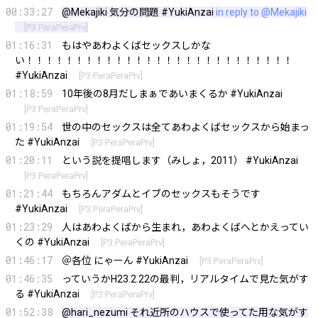
00:33:27
@Mekajiki
気分の問題 #YukiAnzai
in reply to @Mekajiki
[
P3:PeraPeraPrv
]
01:16:31
もはやあわよくばセックスしかな
い！！！！！！！！！！！！！！！！！！！！！！！！！！！
#YukiAnzai
[
P3:PeraPeraPrv
]
01:18:59
10年後の8月だしまぁであいまくるか #YukiAnzai
[
P3:PeraPeraPrv
]
01:19:54
世の中のセックスは全てあわよくばセックスから始まっ
た #YukiAnzai
[
P3:PeraPeraPrv
]
01:20:11
という説を提唱します（みしょ，2011） #YukiAnzai
[
P3:PeraPeraPrv
]
01:21:44
もちろんアダムとイブのセックスもそうです
#YukiAnzai
[
P3:PeraPeraPrv
]
01:23:29
人はあわよくばから生まれ，あわよくばへとかえってい
くの #YukiAnzai
[
P3:PeraPeraPrv
]
01:46:17
＠各位 にゃーん #YukiAnzai
[
P3:PeraPeraPrv
]
01:46:35
っていうかH23.2.22の最判，リアルタイムで見た気がす
る #YukiAnzai
[
P3:PeraPeraPrv
]
01:52:38
@hari_nezumi
それ近所のハウスで使ってた用な気がす