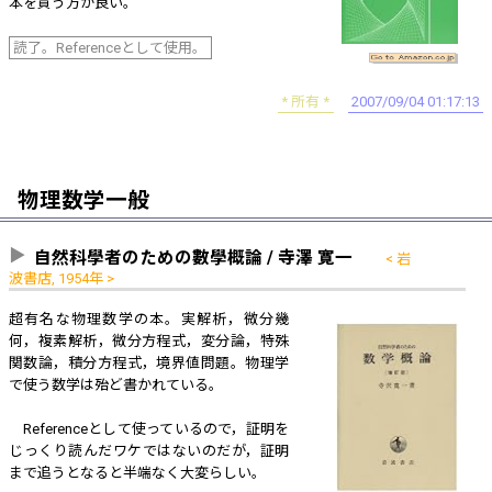
本を買う方が良い。
読了。Referenceとして使用。
所有
2007/09/04 01:17:13
物理数学一般
自然科學者のための數學概論 / 寺澤 寛一
岩
波書店, 1954年
超有名な物理数学の本。実解析，微分幾
何，複素解析，微分方程式，変分論，特殊
関数論，積分方程式，境界値問題。物理学
で使う数学は殆ど書かれている。
Referenceとして使っているので，証明を
じっくり読んだワケではないのだが，証明
まで追うとなると半端なく大変らしい。