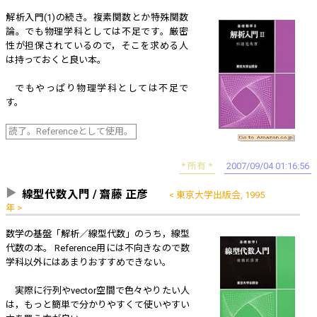
解析入門(1)の続き。複素関数とか特殊関数
論。でも物理学科としては不足です。厳密
性が担保されているので，そこを求める人
は持っておくと良い本。
でもやっぱり物理学科としては不足で
す。
読了。Referenceとして使用。
所有
2007/09/04 01:16:56
線型代数入門 / 齋藤 正彦
東京大学出版会, 1995
年
数学の基盤「解析／線型代数」のうち，線型
代数の本。 Reference用には不向きなので数
学科以外にはあまりおすすめできない。
実際に行列やvector空間で色々やりたい人
は，もっと簡単で分かりやすくて使いやすい