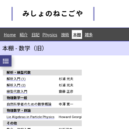
みしょのねこごや
Home
紹介
日記
Physics
技術
本棚
雑多
本棚 - 数学（旧）
解析・線型代数
解析入門 (1)
杉浦 光夫
解析入門 (2)
杉浦 光夫
線型代数入門
齋藤 正彦
物理数学一般
自然科學者のための數學概論
寺澤 寛一
物理数学・群論
Lie Algebras in Particle Physics
Howard Georgi
その他