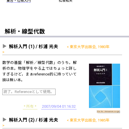
集合・位相入門
松坂和夫
解析・線型代数
解析入門 (1) / 杉浦 光夫
東京大学出版会, 1980年
数学の基盤「解析／線型代数」のうち，解
析の本。物理学をやる上ではちょっと詳し
すぎるけど，まぁreference的に持っていて
損は無い本。
読了。Referenceとして使用。
所有
2007/09/04 01:16:32
解析入門 (2) / 杉浦 光夫
東京大学出版会, 1985年